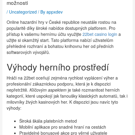
možnosti
/
Uncategorized
/ By
appxdev
Online hazardní hry v České republice neustále rostou na
popularitě díky široké nabídce dostupných platforem. Pro
přístup k vašemu hernímu účtu využijte
22bet casino login
a
užijte si okamžitý start. Tato platforma nabízí uživatelům
přehledné rozhraní a bohatou knihovnu her od předních
softwarových vývojářů.
Výhody herního prostředí
Hráči na 22bet oceňují zejména rychlost vyplácení výher a
profesionální zákaznickou podporu, která je k dispozici
nepřetržitě.
Klíčovým aspektem
je také rozmanitost herních
kategorií, které uspokojí jak fanoušky klasických automatů, tak i
milovníky živých kasinových her. K dispozici jsou navíc tyto
výhody:
Široká škála platebních metod
Mobilní aplikace pro snadné hraní na cestách
Pravidelné bonusové akce pro věrné uživatele