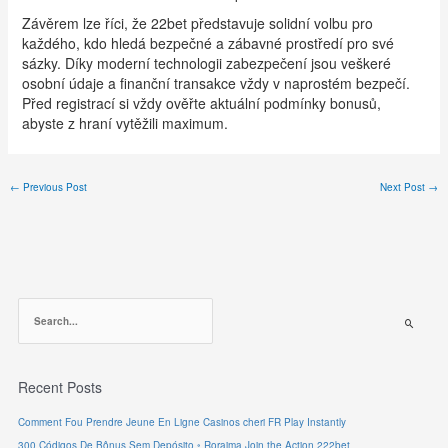
Závěrem lze říci, že 22bet představuje solidní volbu pro
každého, kdo hledá bezpečné a zábavné prostředí pro své
sázky. Díky moderní technologii zabezpečení jsou veškeré
osobní údaje a finanční transakce vždy v naprostém bezpečí.
Před registrací si vždy ověřte aktuální podmínky bonusů,
abyste z hraní vytěžili maximum.
←
Previous Post
Next Post
→
S
e
a
r
Recent Posts
c
h
Comment Fou Prendre Jeune En Ligne Casinos cheri FR Play Instantly
f
300 Códigos De Bônus Sem Depósito ◦ Roraima Join the Action 222bet
o