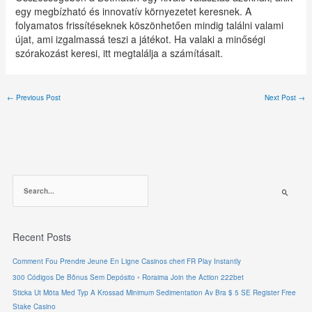
egy megbízható és innovatív környezetet keresnek. A
folyamatos frissítéseknek köszönhetően mindig találni valami
újat, ami izgalmassá teszi a játékot. Ha valaki a minőségi
szórakozást keresi, itt megtalálja a számításait.
←
Previous Post
Next Post
→
S
e
a
r
Recent Posts
c
h
Comment Fou Prendre Jeune En Ligne Casinos cheri FR Play Instantly
f
300 Códigos De Bônus Sem Depósito ◦ Roraima Join the Action 222bet
o
r
Sticka Ut Möta Med Typ A Krossad Minimum Sedimentation Av Bra $ 5 SE Register Free
:
Stake Casino