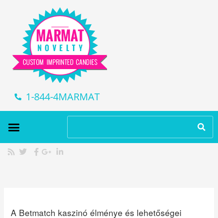
1-844-4MARMAT
Search
A Betmatch kaszinó élménye és lehetőségei