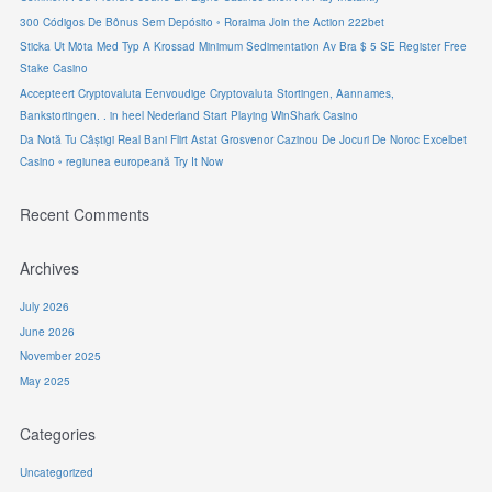
f
300 Códigos De Bônus Sem Depósito ◦ Roraima Join the Action 222bet
o
r
Sticka Ut Möta Med Typ A Krossad Minimum Sedimentation Av Bra $ 5 SE Register Free
:
Stake Casino
Accepteert Cryptovaluta Eenvoudige Cryptovaluta Stortingen, Aannames,
Bankstortingen. . in heel Nederland Start Playing WinShark Casino
Da Notă Tu Câștigi Real Bani Flirt Astat Grosvenor Cazinou De Jocuri De Noroc Excelbet
Casino ◦ regiunea europeană Try It Now
Recent Comments
Archives
July 2026
June 2026
November 2025
May 2025
Categories
Uncategorized