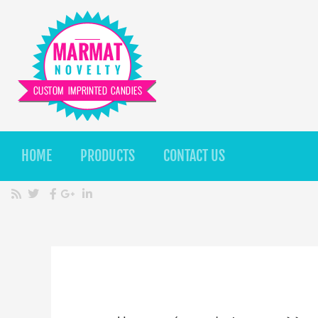
HOME
PRODUCTS
CONTACT US