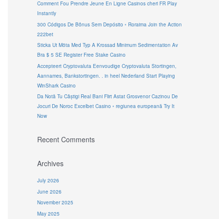
Comment Fou Prendre Jeune En Ligne Casinos cheri FR Play
f
Instantly
o
300 Códigos De Bônus Sem Depósito ◦ Roraima Join the Action
r
222bet
:
Sticka Ut Möta Med Typ A Krossad Minimum Sedimentation Av
Bra $ 5 SE Register Free Stake Casino
Accepteert Cryptovaluta Eenvoudige Cryptovaluta Stortingen,
Aannames, Bankstortingen. . in heel Nederland Start Playing
WinShark Casino
Da Notă Tu Câștigi Real Bani Flirt Astat Grosvenor Cazinou De
Jocuri De Noroc Excelbet Casino ◦ regiunea europeană Try It
Now
Recent Comments
Archives
July 2026
June 2026
November 2025
May 2025