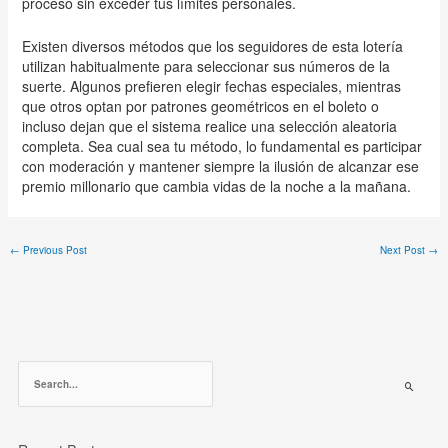
proceso sin exceder tus límites personales.
Existen diversos métodos que los seguidores de esta lotería
utilizan habitualmente para seleccionar sus números de la
suerte. Algunos prefieren elegir fechas especiales, mientras
que otros optan por patrones geométricos en el boleto o
incluso dejan que el sistema realice una selección aleatoria
completa. Sea cual sea tu método, lo fundamental es participar
con moderación y mantener siempre la ilusión de alcanzar ese
premio millonario que cambia vidas de la noche a la mañana.
←
Previous Post
Next Post
→
S
e
a
r