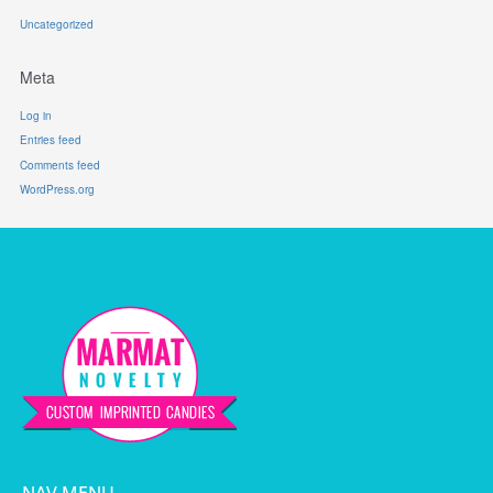
Uncategorized
Meta
Log in
Entries feed
Comments feed
WordPress.org