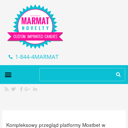
1-844-4MARMAT
Search
Kompleksowy przegląd platformy Mostbet w