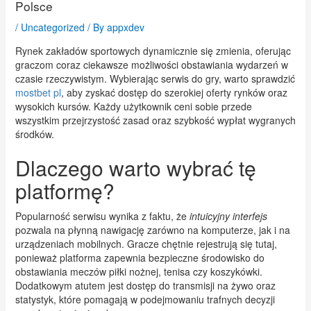
Polsce
/
Uncategorized
/ By
appxdev
Rynek zakładów sportowych dynamicznie się zmienia, oferując
graczom coraz ciekawsze możliwości obstawiania wydarzeń w
czasie rzeczywistym. Wybierając serwis do gry, warto sprawdzić
mostbet pl
, aby zyskać dostęp do szerokiej oferty rynków oraz
wysokich kursów. Każdy użytkownik ceni sobie przede
wszystkim przejrzystość zasad oraz szybkość wypłat wygranych
środków.
Dlaczego warto wybrać tę
platformę?
Popularność serwisu wynika z faktu, że
intuicyjny interfejs
pozwala na płynną nawigację zarówno na komputerze, jak i na
urządzeniach mobilnych. Gracze chętnie rejestrują się tutaj,
ponieważ platforma zapewnia bezpieczne środowisko do
obstawiania meczów piłki nożnej, tenisa czy koszykówki.
Dodatkowym atutem jest dostęp do transmisji na żywo oraz
statystyk, które pomagają w podejmowaniu trafnych decyzji