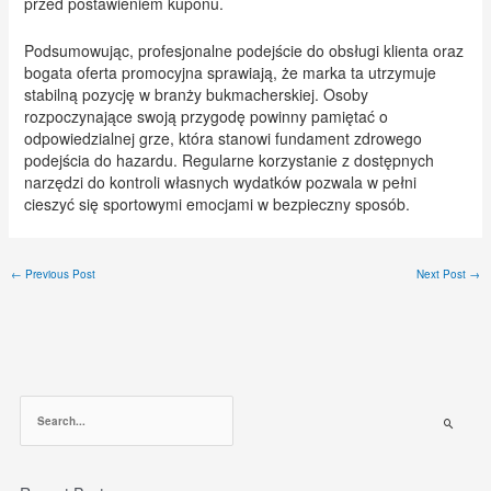
przed postawieniem kuponu.
Podsumowując, profesjonalne podejście do obsługi klienta oraz
bogata oferta promocyjna sprawiają, że marka ta utrzymuje
stabilną pozycję w branży bukmacherskiej. Osoby
rozpoczynające swoją przygodę powinny pamiętać o
odpowiedzialnej grze, która stanowi fundament zdrowego
podejścia do hazardu. Regularne korzystanie z dostępnych
narzędzi do kontroli własnych wydatków pozwala w pełni
cieszyć się sportowymi emocjami w bezpieczny sposób.
←
Previous Post
Next Post
→
S
e
a
r