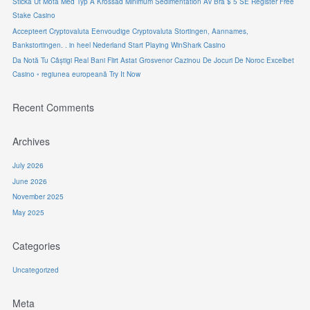
r
Sticka Ut Möta Med Typ A Krossad Minimum Sedimentation Av Bra $ 5 SE Register Free
:
Stake Casino
Accepteert Cryptovaluta Eenvoudige Cryptovaluta Stortingen, Aannames,
Bankstortingen. . in heel Nederland Start Playing WinShark Casino
Da Notă Tu Câștigi Real Bani Flirt Astat Grosvenor Cazinou De Jocuri De Noroc Excelbet
Casino ◦ regiunea europeană Try It Now
Recent Comments
Archives
July 2026
June 2026
November 2025
May 2025
Categories
Uncategorized
Meta