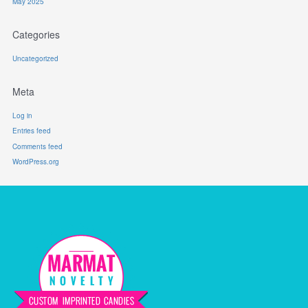
May 2025
Categories
Uncategorized
Meta
Log in
Entries feed
Comments feed
WordPress.org