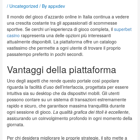
/
Uncategorized
/ By
appxdev
Il mondo del gioco d’azzardo online in Italia continua a vedere
una crescita costante tra gli appassionati di scommesse
sportive. Se cerchi un’esperienza di gioco completa, il
superbet
casino
rappresenta una delle opzioni più interessanti
attualmente disponibili. La piattaforma offre un catalogo
vastissimo che permette a ogni utente di trovare il proprio
passatempo preferito in pochi secondi.
Vantaggi della piattaforma
Uno degli aspetti che rende questo portale così popolare
riguarda la facilità d’uso dell’interfaccia, progettata per essere
intuitiva sia su desktop che da dispositivi mobili. Gli utenti
possono contare su un sistema di transazioni estremamente
rapido e sicuro, che garantisce massima tranquillità durante
ogni sessione di gioco.
La qualità grafica dei titoli è eccellente
,
assicurando un coinvolgimento profondo in ogni momento della
giornata.
Per chi desidera migliorare le proprie strategie, il sito mette a