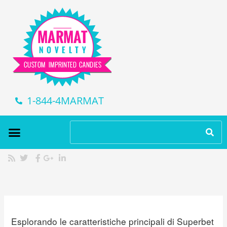
1-844-4MARMAT
Search
Esplorando le caratteristiche principali di Superbet