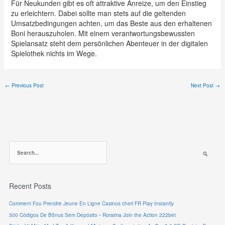
Für Neukunden gibt es oft attraktive Anreize, um den Einstieg
zu erleichtern. Dabei sollte man stets auf die geltenden
Umsatzbedingungen achten, um das Beste aus den erhaltenen
Boni herauszuholen. Mit einem verantwortungsbewussten
Spielansatz steht dem persönlichen Abenteuer in der digitalen
Spielothek nichts im Wege.
←
Previous Post
Next Post
→
S
e
a
r
Recent Posts
c
h
Comment Fou Prendre Jeune En Ligne Casinos cheri FR Play Instantly
f
300 Códigos De Bônus Sem Depósito ◦ Roraima Join the Action 222bet
o