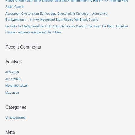
r
Sticka Ut Möta Med Typ A Krossad Minimum Sedimentation Av Bra $ 5 SE Register Free
:
Stake Casino
Accepteert Cryptovaluta Eenvoudige Cryptovaluta Stortingen, Aannames,
Bankstortingen. . in heel Nederland Start Playing WinShark Casino
Da Notă Tu Câștigi Real Bani Flirt Astat Grosvenor Cazinou De Jocuri De Noroc Excelbet
Casino ◦ regiunea europeană Try It Now
Recent Comments
Archives
July 2026
June 2026
November 2025
May 2025
Categories
Uncategorized
Meta