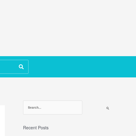
S
e
a
r
Recent Posts
c
h