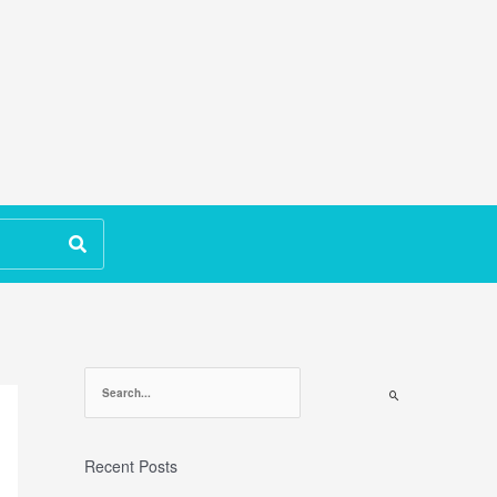
S
e
a
r
Recent Posts
c
h