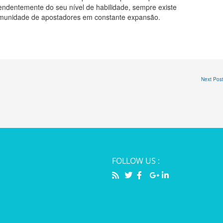
endentemente do seu nível de habilidade, sempre existe
munidade de apostadores em constante expansão.
Next Pos
FOLLOW US :