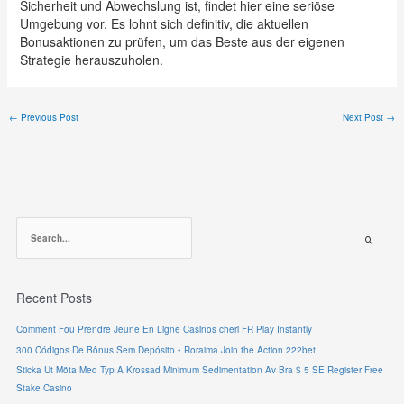
Sicherheit und Abwechslung ist, findet hier eine seriöse
Umgebung vor. Es lohnt sich definitiv, die aktuellen
Bonusaktionen zu prüfen, um das Beste aus der eigenen
Strategie herauszuholen.
←
Previous Post
Next Post
→
S
e
a
r
Recent Posts
c
h
Comment Fou Prendre Jeune En Ligne Casinos cheri FR Play Instantly
f
300 Códigos De Bônus Sem Depósito ◦ Roraima Join the Action 222bet
o
r
Sticka Ut Möta Med Typ A Krossad Minimum Sedimentation Av Bra $ 5 SE Register Free
:
Stake Casino