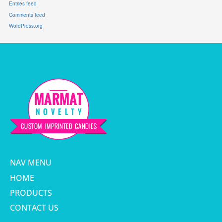
Entries feed
Comments feed
WordPress.org
NAV MENU
HOME
PRODUCTS
CONTACT US