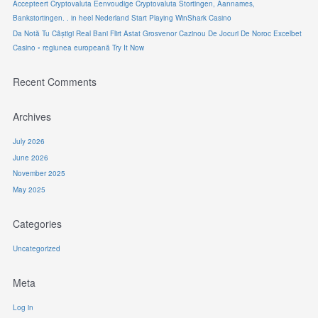
Accepteert Cryptovaluta Eenvoudige Cryptovaluta Stortingen, Aannames,
Bankstortingen. . in heel Nederland Start Playing WinShark Casino
Da Notă Tu Câștigi Real Bani Flirt Astat Grosvenor Cazinou De Jocuri De Noroc Excelbet
Casino ◦ regiunea europeană Try It Now
Recent Comments
Archives
July 2026
June 2026
November 2025
May 2025
Categories
Uncategorized
Meta
Log in